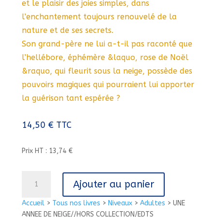
et le plaisir des joies simples, dans
l’enchantement toujours renouvelé de la
nature et de ses secrets.
Son grand-père ne lui a-t-il pas raconté que
l’hellébore, éphémère &laquo, rose de Noël
&raquo, qui fleurit sous la neige, possède des
pouvoirs magiques qui pourraient lui apporter
la guérison tant espérée ?
14,50
€
TTC
Prix HT : 13,74 €
quantité
Ajouter au panier
de
UNE
Accueil
>
Tous nos livres
>
Niveaux
>
Adultes
>
UNE
ANNEE
ANNEE DE NEIGE//HORS COLLECTION/EDTS