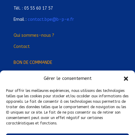
Tél. : 05 55 60 17 57
Email :
contact.bpe@b-p-e.fr
Qui sommes-nous ?
Contact
BON DE COMMANDE
Gérer le consentement
Devenez Délégué
·
e Régional
·
e !
Trouvez-nous près de chez vous !
Pour offrir les meilleures expériences, nous utilisons des technologies
telles que les cookies pour stocker et/ou accéder aux informations des
appareils. Le fait de consentir à ces technologies nous permettra de
Mentions légales
traiter des données telles que le comportement de navigation ou les
ID uniques sur ce site. Le fait de ne pas consentir ou de retirer son
Conditions générales de vente
consentement peut avoir un effet négatif sur certaines
caractéristiques et fonctions.
Politique de confidentialité