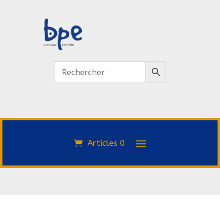
Articles 0