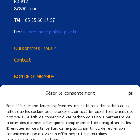
RD 912
87890 Jouac
Tél. : 05 55 60 17 57
Email :
contact.bpe@b-p-e.fr
Qui sommes-nous ?
Contact
BON DE COMMANDE
Gérer le consentement
Devenez Délégué
·
e Régional
·
e !
Trouvez-nous près de chez vous !
Pour offrir les meilleures expériences, nous utilisons des technologies
telles que les cookies pour stocker et/ou accéder aux informations des
appareils. Le fait de consentir à ces technologies nous permettra de
Mentions légales
traiter des données telles que le comportement de navigation ou les
ID uniques sur ce site. Le fait de ne pas consentir ou de retirer son
Conditions générales de vente
consentement peut avoir un effet négatif sur certaines
caractéristiques et fonctions.