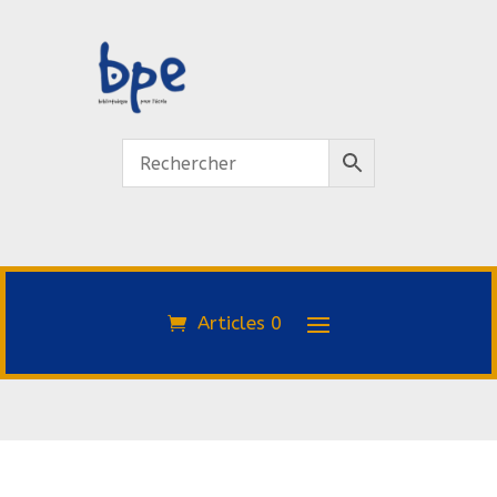
Articles 0