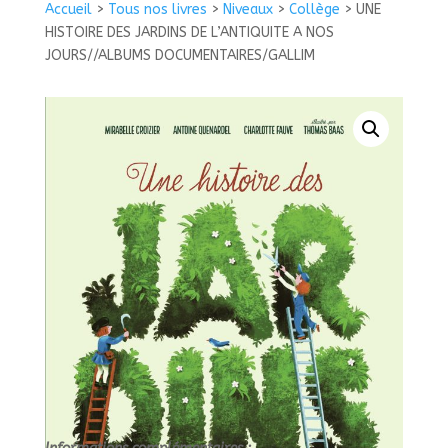
Accueil
>
Tous nos livres
>
Niveaux
>
Collège
>
UNE
HISTOIRE
HISTOIRE DES JARDINS DE L’ANTIQUITE A NOS
DES
JOURS//ALBUMS DOCUMENTAIRES/GALLIM
JARDINS
DE
L'ANTIQUITE
A
NOS
JOURS//ALBUMS
DOCUMENTAIRES/GALLIM