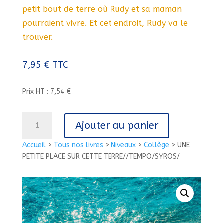
petit bout de terre où Rudy et sa maman
pourraient vivre. Et cet endroit, Rudy va le
trouver.
7,95
€
TTC
Prix HT : 7,54 €
quantité
Ajouter au panier
de
UNE
Accueil
>
Tous nos livres
>
Niveaux
>
Collège
>
UNE
PETITE
PETITE PLACE SUR CETTE TERRE//TEMPO/SYROS/
PLACE
SUR
CETTE
TERRE//TEMPO/SYROS/