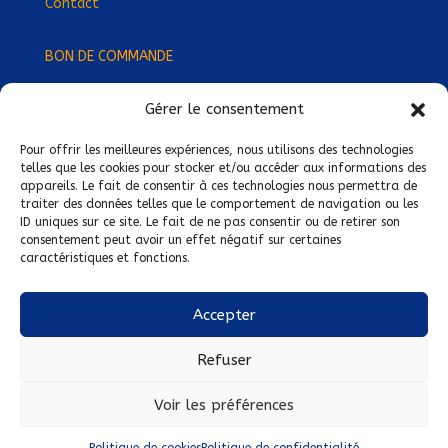
Contact
BON DE COMMANDE
Gérer le consentement
Devenez Délégué
·
e Régional
·
e !
Trouvez-nous près de chez vous !
Pour offrir les meilleures expériences, nous utilisons des technologies
telles que les cookies pour stocker et/ou accéder aux informations des
appareils. Le fait de consentir à ces technologies nous permettra de
Mentions légales
traiter des données telles que le comportement de navigation ou les
ID uniques sur ce site. Le fait de ne pas consentir ou de retirer son
Conditions générales de vente
consentement peut avoir un effet négatif sur certaines
caractéristiques et fonctions.
Politique de confidentialité
Politique de cookies
Accepter
Nous suivre sur :
Refuser
Voir les préférences