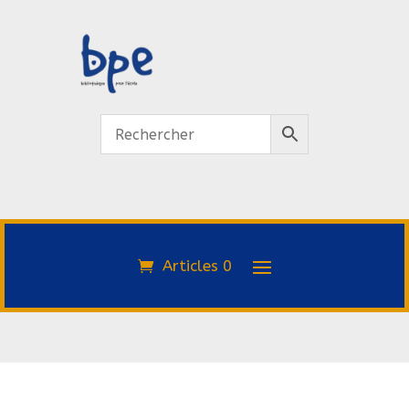
Articles 0