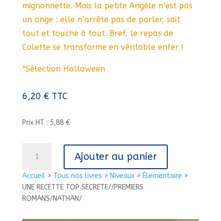
mignonnette. Mais la petite Angèle n’est pas
un ange : elle n’arrête pas de parler, sait
tout et touche à tout. Bref, le repas de
Colette se transforme en véritable enfer !
*Sélection Halloween
6,20
€
TTC
Prix HT : 5,88 €
quantité
Ajouter au panier
de
UNE
Accueil
>
Tous nos livres
>
Niveaux
>
Élementaire
>
RECETTE
UNE RECETTE TOP SECRETE//PREMIERS
TOP
ROMANS/NATHAN/
SECRETE//PREMIERS
ROMANS/NATHAN/