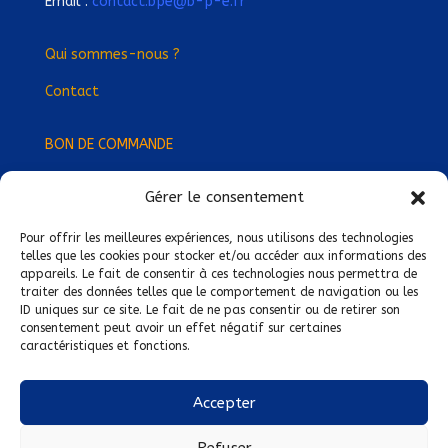
Email :
contact.bpe@b-p-e.fr
Qui sommes-nous ?
Contact
BON DE COMMANDE
Gérer le consentement
Devenez Délégué
·
e Régional
·
e !
Trouvez-nous près de chez vous !
Pour offrir les meilleures expériences, nous utilisons des technologies
telles que les cookies pour stocker et/ou accéder aux informations des
appareils. Le fait de consentir à ces technologies nous permettra de
Mentions légales
traiter des données telles que le comportement de navigation ou les
ID uniques sur ce site. Le fait de ne pas consentir ou de retirer son
Conditions générales de vente
consentement peut avoir un effet négatif sur certaines
caractéristiques et fonctions.
Politique de confidentialité
Politique de cookies
Accepter
Nous suivre sur :
Refuser