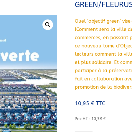
GREEN/FLEURU
Quel ‘objectif green’ vis
!Comment sera la ville d
commerces, en passant pa
ce nouveau tome d’Objec
lecteurs comment la vill
et plus solidaire. Et com
participer à la préservat
fait en collaboration avec
promotion de la biodiversi
10,95
€
TTC
Prix HT : 10,38 €