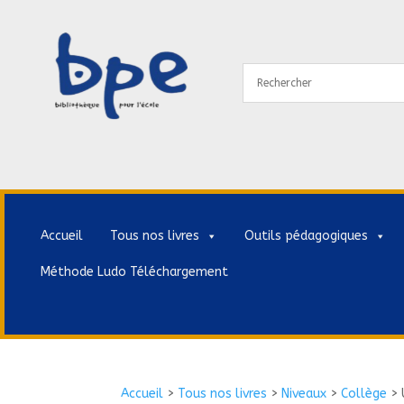
Accueil
Tous nos livres
Outils pédagogiques
Méthode Ludo Téléchargement
Accueil
>
Tous nos livres
>
Niveaux
>
Collège
>