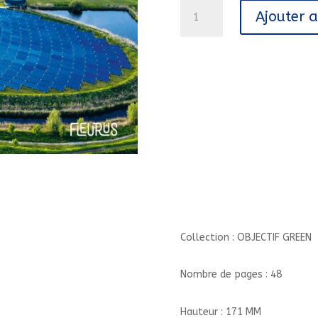
quantité
Ajouter 
de
UNE
VILLE
VERTE//OBJECTIF
GREEN/FLEURUS/
Collection : OBJECTIF GREEN
Nombre de pages : 48
Hauteur : 171 MM