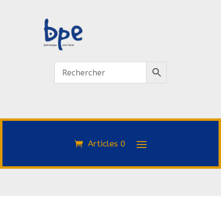
Articles 0