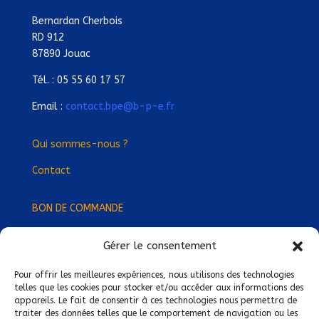
Bernardan Cherbois
RD 912
87890 Jouac
Tél. : 05 55 60 17 57
Email :
contact.bpe@b-p-e.fr
Qui sommes-nous ?
Contact
BON DE COMMANDE
Gérer le consentement
Devenez Délégué
·
e Régional
·
e !
Trouvez-nous près de chez vous !
Pour offrir les meilleures expériences, nous utilisons des technologies
telles que les cookies pour stocker et/ou accéder aux informations des
appareils. Le fait de consentir à ces technologies nous permettra de
Mentions légales
traiter des données telles que le comportement de navigation ou les