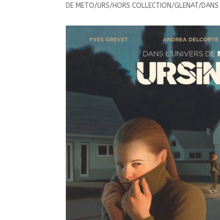
DE METO/URS/HORS COLLECTION/GLENAT/DANS 