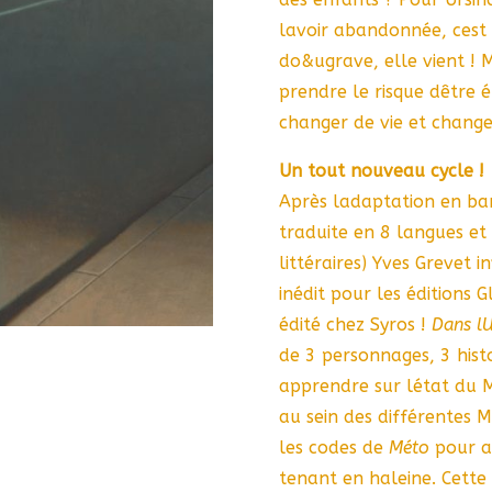
lavoir abandonnée, cest 
do&ugrave, elle vient ! M
prendre le risque dêtre é
changer de vie et change
Un tout nouveau cycle !
Après ladaptation en ba
traduite en 8 langues et
littéraires) Yves Grevet
inédit pour les éditions 
édité chez Syros !
Dans l
de 3 personnages, 3 hist
apprendre sur létat du 
au sein des différentes 
les codes de
Méto
pour al
tenant en haleine. Cette 