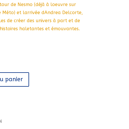
tour de Nesmo (déjà à loeuvre sur
e Méto) et larrivée dAndrea Delcorte,
es de créer des univers à part et de
histoires haletantes et émouvantes.
au panier
N