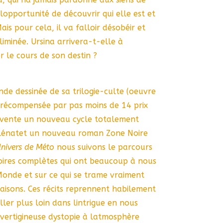
lopportunité de découvrir qui elle est et
ais pour cela, il va falloir désobéir et
liminée. Ursina arrivera-t-elle à
r le cours de son destin ?
nde dessinée de sa
trilogie-culte (oeuvre
 récompensée par pas moins de 14 prix
 invente un nouveau cycle totalement
Glénat
et un nouveau roman Zone Noire
Univers de Méto
nous suivons le parcours
oires complètes qui ont beaucoup à nous
Monde et sur ce qui se trame vraiment
Maisons. Ces récits reprennent habilement
ler plus loin dans lintrigue en nous
vertigineuse dystopie à latmosphère