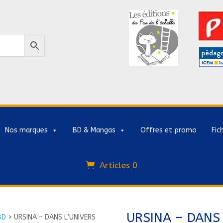
Nos marques
BD & Mangas
Offres et promo
Fic
Articles 0
URSINA – DANS 
BD
>
URSINA – DANS L’UNIVERS