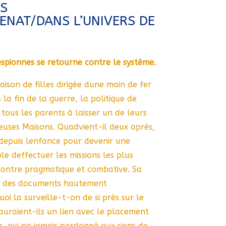
S
ENAT/DANS L’UNIVERS DE
spionnes se retourne contre le système.
aison de filles dirigée dune main de fer
la fin de la guerre, la politique de
 tous les parents à laisser un de leurs
uses Maisons. Quadvient-il deux après,
 depuis lenfance pour devenir une
le deffectuer les missions les plus
montre pragmatique et combative. Sa
re des documents hautement
uoi la surveille-t-on de si près sur le
auraient-ils un lien avec le placement
, qui na jamais pardonné aux siens de