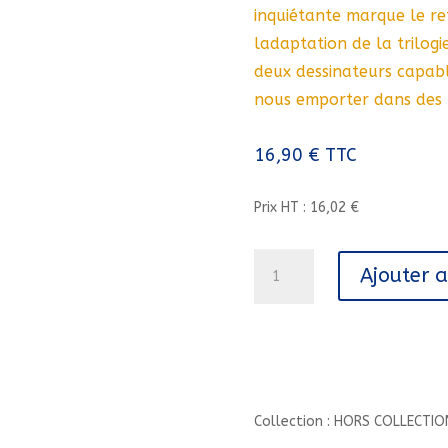
inquiétante marque le re
ladaptation de la trilogi
deux dessinateurs capabl
nous emporter dans des 
16,90
€
TTC
Prix HT : 16,02 €
quantité
Ajouter 
de
URSINA
-
DANS
L'UNIVERS
DE
METO/URS/HORS
Collection : HORS COLLECTIO
COLLECTION/GLENAT/DANS