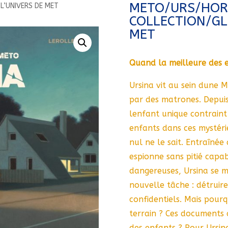
METO/URS/HOR
L’UNIVERS DE MET
COLLECTION/GL
MET
Quand la meilleure des e
Ursina vit au sein dune M
par des matrones. Depuis 
lenfant unique contraint
enfants dans ces mystérie
nul ne le sait. Entraînée
espionne sans pitié capab
dangereuses, Ursina se 
nouvelle tâche : détrui
confidentiels. Mais pourq
terrain ? Ces documents 
des enfants ? Pour Ursina