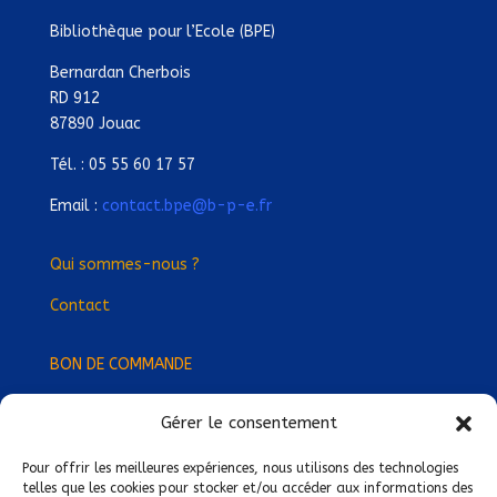
Bibliothèque pour l’Ecole (BPE)
Bernardan Cherbois
RD 912
87890 Jouac
Tél. : 05 55 60 17 57
Email :
contact.bpe@b-p-e.fr
Qui sommes-nous ?
Contact
BON DE COMMANDE
Gérer le consentement
Devenez Délégué
·
e Régional
·
e !
Trouvez-nous près de chez vous !
Pour offrir les meilleures expériences, nous utilisons des technologies
telles que les cookies pour stocker et/ou accéder aux informations des