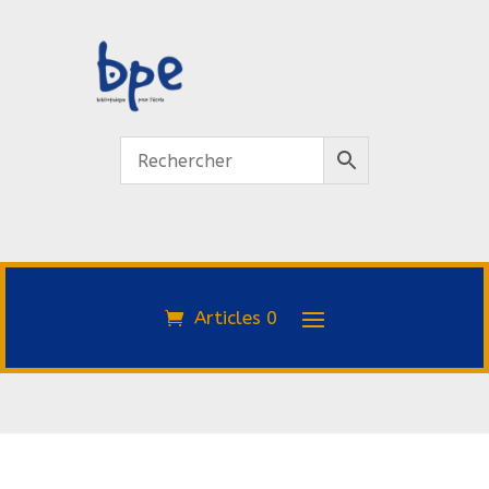
Articles 0