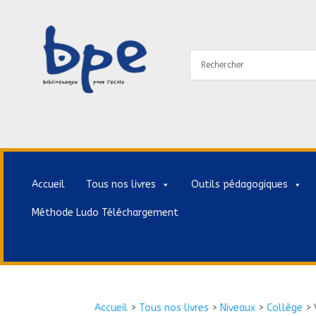
Accueil
Tous nos livres
Outils pédagogiques
Méthode Ludo Téléchargement
Accueil
>
Tous nos livres
>
Niveaux
>
Collège
>