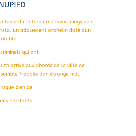
NUPIED
vêtement confère un pouvoir magique à
risto, un adolescent orphelin doté dun
rôlable.
criminels qui ont
uth arrive aux abords de la ville de
 semble frappée dun étrange mal.
risque bien de
des habitants.