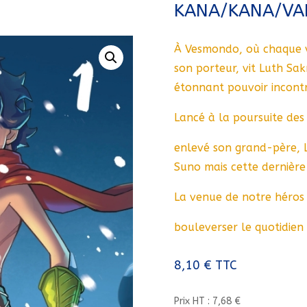
KANA/KANA/VA
À Vesmondo, où chaque 
son porteur, vit Luth Sak
étonnant pouvoir incont
Lancé à la poursuite des 
enlevé son grand-père, L
Suno mais cette dernière
La venue de notre héros 
bouleverser le quotidien 
8,10
€
TTC
Prix HT : 7,68 €