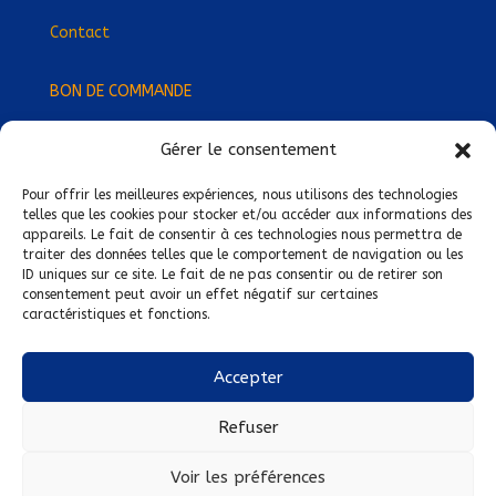
Contact
BON DE COMMANDE
Gérer le consentement
Devenez Délégué
·
e Régional
·
e !
Trouvez-nous près de chez vous !
Pour offrir les meilleures expériences, nous utilisons des technologies
telles que les cookies pour stocker et/ou accéder aux informations des
appareils. Le fait de consentir à ces technologies nous permettra de
Mentions légales
traiter des données telles que le comportement de navigation ou les
ID uniques sur ce site. Le fait de ne pas consentir ou de retirer son
Conditions générales de vente
consentement peut avoir un effet négatif sur certaines
caractéristiques et fonctions.
Politique de confidentialité
Politique de cookies
Accepter
Nous suivre sur :
Refuser
Voir les préférences