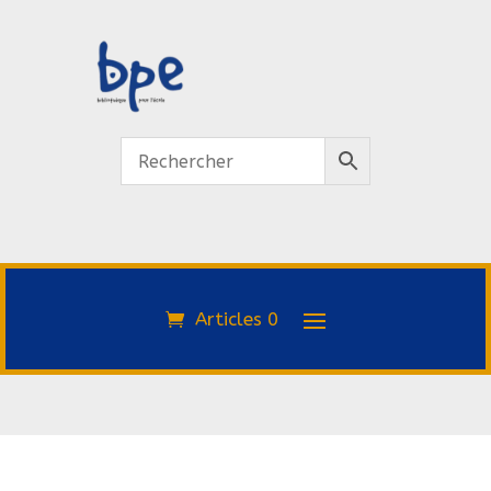
Articles 0