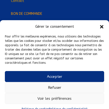
Contact
BON DE COMMANDE
Gérer le consentement
Devenez Délégué
·
e Régional
·
e !
Trouvez-nous près de chez vous !
Pour offrir les meilleures expériences, nous utilisons des technologies
telles que les cookies pour stocker et/ou accéder aux informations des
appareils. Le fait de consentir à ces technologies nous permettra de
Mentions légales
traiter des données telles que le comportement de navigation ou les
ID uniques sur ce site. Le fait de ne pas consentir ou de retirer son
Conditions générales de vente
consentement peut avoir un effet négatif sur certaines
caractéristiques et fonctions.
Politique de confidentialité
Politique de cookies
Accepter
Nous suivre sur :
Refuser
Voir les préférences