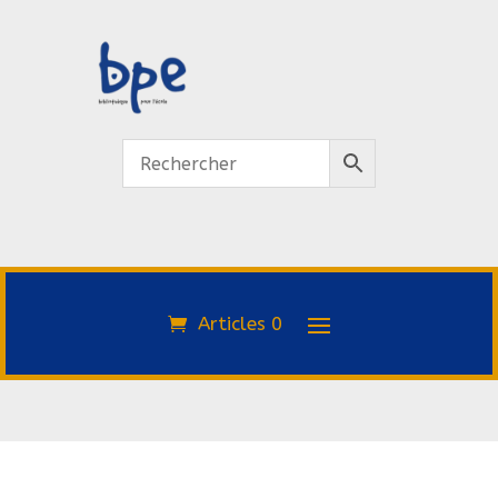
Articles 0