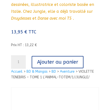
dessinées, illustratrice et coloriste basée en
Italie. Chez Jungle, elle a déjà travaillé sur
Druydesses
et
Danse avec moi T5
.
13,95
€
TTC
Prix HT : 13,22 €
quantité
Ajouter au panier
de
VIOLETTE
Accueil
>
BD & Mangas
>
BD
>
Aventure
>
VIOLETTE
TENEBRIS
TENEBRIS – TOME 1 L’ANIMAL-TOTEM/1//JUNGLE/
-
TOME
1
L'ANIMAL-
TOTEM/1//JUNGLE/