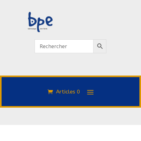
Articles 0