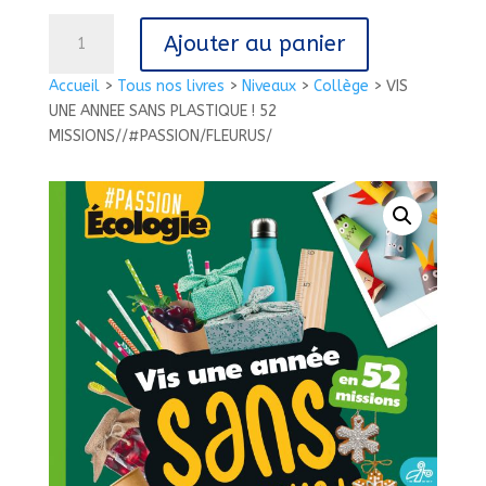
quantité
Ajouter au panier
de
VIS
Accueil
>
Tous nos livres
>
Niveaux
>
Collège
>
VIS
UNE
UNE ANNEE SANS PLASTIQUE ! 52
ANNEE
MISSIONS//#PASSION/FLEURUS/
SANS
PLASTIQUE
!
52
MISSIONS//#PASSION/FLEURUS/