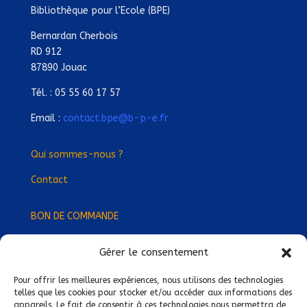
Bibliothèque pour l’Ecole (BPE)
Bernardan Cherbois
RD 912
87890 Jouac
Tél. : 05 55 60 17 57
Email :
contact.bpe@b-p-e.fr
Qui sommes-nous ?
Contact
BON DE COMMANDE
Gérer le consentement
Devenez Délégué
·
e Régional
·
e !
Trouvez-nous près de chez vous !
Pour offrir les meilleures expériences, nous utilisons des technologies
telles que les cookies pour stocker et/ou accéder aux informations des
appareils. Le fait de consentir à ces technologies nous permettra de