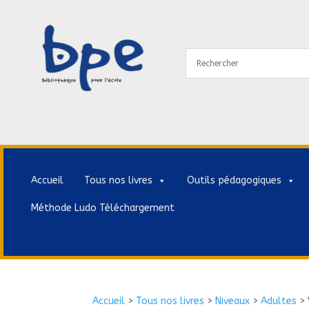
Accueil
Tous nos livres
Outils pédagogiques
Méthode Ludo Téléchargement
Accueil
>
Tous nos livres
>
Niveaux
>
Adultes
>