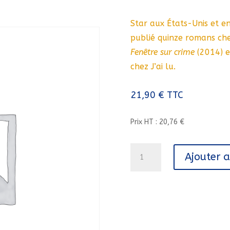
Star aux États-Unis et e
publié quinze romans ch
Fenêtre sur crime
(2014) 
chez J’ai lu.
21,90
€
TTC
Prix HT : 20,76 €
quantité
Ajouter 
de
VRAIE
FOLIE//BELFOND
NOIR/BELFOND/