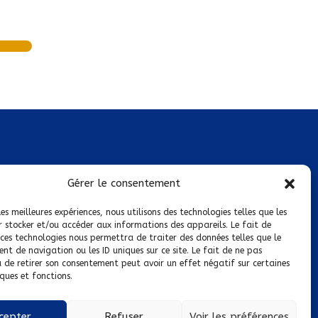
Mentions légales
Gérer le consentement
Conditions générales de vente
les meilleures expériences, nous utilisons des technologies telles que les
r stocker et/ou accéder aux informations des appareils. Le fait de
Politique de confidentialité
 ces technologies nous permettra de traiter des données telles que le
t de navigation ou les ID uniques sur ce site. Le fait de ne pas
Politique de cookies
u de retirer son consentement peut avoir un effet négatif sur certaines
ques et fonctions.
Nous suivre sur :
cepter
Refuser
Voir les préférences