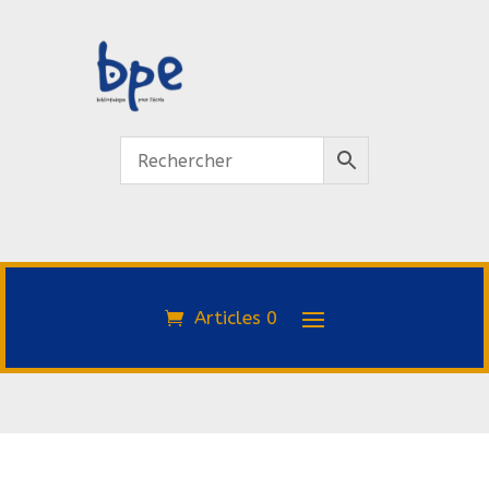
Articles 0