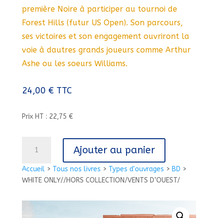
première Noire à participer au tournoi de
Forest Hills (futur US Open). Son parcours,
ses victoires et son engagement ouvriront la
voie à dautres grands joueurs comme Arthur
Ashe ou les soeurs Williams.
24,00
€
TTC
Prix HT : 22,75 €
quantité
Ajouter au panier
de
WHITE
Accueil
>
Tous nos livres
>
Types d'ouvrages
>
BD
>
ONLY//HORS
WHITE ONLY//HORS COLLECTION/VENTS D’OUEST/
COLLECTION/VENTS
D'OUEST/