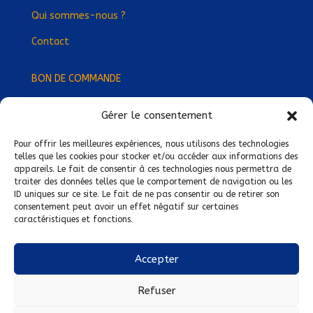
Qui sommes-nous ?
Contact
BON DE COMMANDE
Gérer le consentement
Devenez Délégué
·
e Régional
·
e !
Trouvez-nous près de chez vous !
Pour offrir les meilleures expériences, nous utilisons des technologies
telles que les cookies pour stocker et/ou accéder aux informations des
appareils. Le fait de consentir à ces technologies nous permettra de
Mentions légales
traiter des données telles que le comportement de navigation ou les
ID uniques sur ce site. Le fait de ne pas consentir ou de retirer son
Conditions générales de vente
consentement peut avoir un effet négatif sur certaines
caractéristiques et fonctions.
Politique de confidentialité
Politique de cookies
Accepter
Nous suivre sur :
Refuser