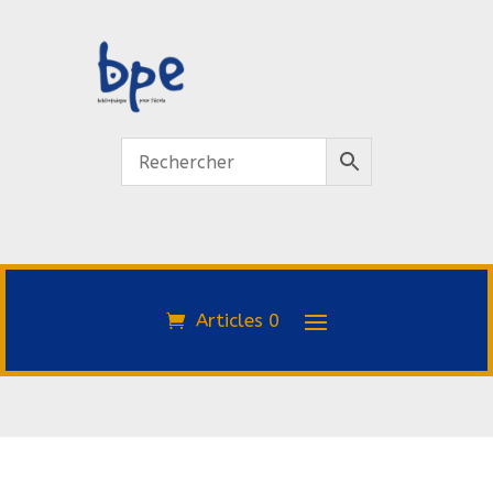
Articles 0