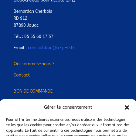
Bibliothèque pour l’Ecole (BPE)
Bernardan Cherbois
RD 912
87890 Jouac
Tél. : 05 55 60 17 57
Email :
contact.bpe@b-p-e.fr
Qui sommes-nous ?
Contact
BON DE COMMANDE
Gérer le consentement
Devenez Délégué
·
e Régional
·
e !
Trouvez-nous près de chez vous !
Pour offrir les meilleures expériences, nous utilisons des technologies
telles que les cookies pour stocker et/ou accéder aux informations des
appareils. Le fait de consentir à ces technologies nous permettra de
Mentions légales