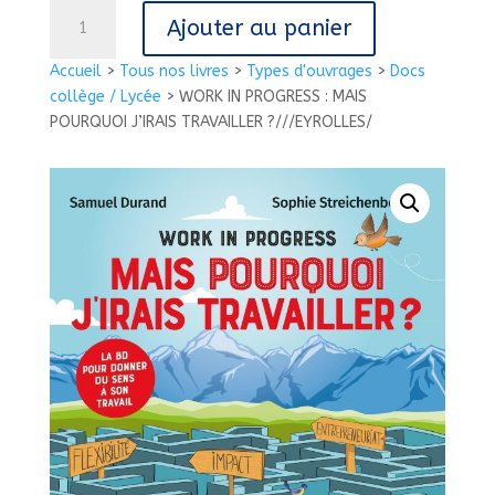
quantité
Ajouter au panier
de
WORK
Accueil
>
Tous nos livres
>
Types d'ouvrages
>
Docs
IN
collège / Lycée
>
WORK IN PROGRESS : MAIS
PROGRESS
POURQUOI J’IRAIS TRAVAILLER ?///EYROLLES/
:
MAIS
POURQUOI
J'IRAIS
TRAVAILLER
?///EYROLLES/