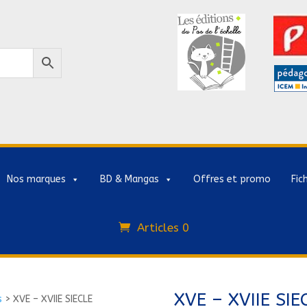
Nos marques
BD & Mangas
Offres et promo
Fic
Articles 0
XVE – XVIIE S
s
>
XVE – XVIIE SIECLE