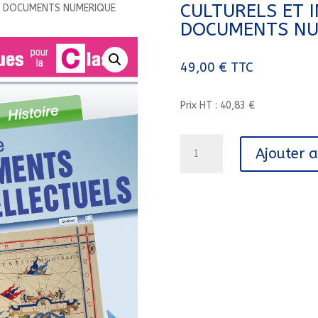
CULTURELS ET 
S DOCUMENTS NUMERIQUE
DOCUMENTS NU
49,00
€
TTC
Prix HT : 40,83 €
quantité
Ajouter 
de
XVE
-
XVIIE
SIECLE
BOULVERSEMENTS
CULTURELS
ET
INTELLECTUELS
DOCUMENTS