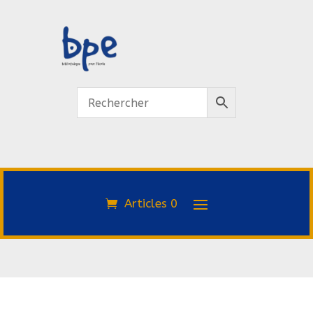
Articles 0