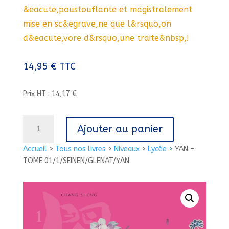
&eacute,poustouflante et magistralement
mise en sc&egrave,ne que l&rsquo,on
d&eacute,vore d&rsquo,une traite&nbsp,!
14,95
€
TTC
Prix HT : 14,17 €
quantité
Ajouter au panier
de
YAN
Accueil
>
Tous nos livres
>
Niveaux
>
Lycée
>
YAN –
-
TOME 01/1/SEINEN/GLENAT/YAN
TOME
01/1/SEINEN/GLENAT/YAN