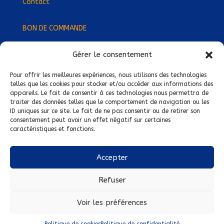
Contact
BON DE COMMANDE
Gérer le consentement
Devenez Délégué
·
e Régional
·
e !
Trouvez-nous près de chez vous !
Pour offrir les meilleures expériences, nous utilisons des technologies
telles que les cookies pour stocker et/ou accéder aux informations des
appareils. Le fait de consentir à ces technologies nous permettra de
Mentions légales
traiter des données telles que le comportement de navigation ou les
ID uniques sur ce site. Le fait de ne pas consentir ou de retirer son
Conditions générales de vente
consentement peut avoir un effet négatif sur certaines
caractéristiques et fonctions.
Politique de confidentialité
Politique de cookies
Accepter
Nous suivre sur :
Refuser
Voir les préférences