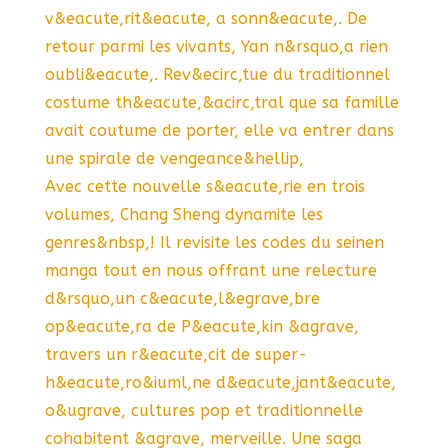
v&eacute,rit&eacute, a sonn&eacute,. De
retour parmi les vivants, Yan n&rsquo,a rien
oubli&eacute,. Rev&ecirc,tue du traditionnel
costume th&eacute,&acirc,tral que sa famille
avait coutume de porter, elle va entrer dans
une spirale de vengeance&hellip,
Avec cette nouvelle s&eacute,rie en trois
volumes, Chang Sheng dynamite les
genres&nbsp,! Il revisite les codes du seinen
manga tout en nous offrant une relecture
d&rsquo,un c&eacute,l&egrave,bre
op&eacute,ra de P&eacute,kin &agrave,
travers un r&eacute,cit de super-
h&eacute,ro&iuml,ne d&eacute,jant&eacute,
o&ugrave, cultures pop et traditionnelle
cohabitent &agrave, merveille. Une saga