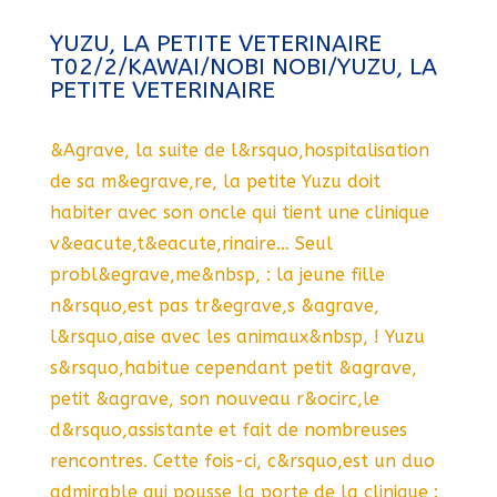
YUZU, LA PETITE VETERINAIRE
T02/2/KAWAI/NOBI NOBI/YUZU, LA
PETITE VETERINAIRE
&Agrave, la suite de l&rsquo,hospitalisation
de sa m&egrave,re, la petite Yuzu doit
habiter avec son oncle qui tient une clinique
v&eacute,t&eacute,rinaire… Seul
probl&egrave,me&nbsp, : la jeune fille
n&rsquo,est pas tr&egrave,s &agrave,
l&rsquo,aise avec les animaux&nbsp, ! Yuzu
s&rsquo,habitue cependant petit &agrave,
petit &agrave, son nouveau r&ocirc,le
d&rsquo,assistante et fait de nombreuses
rencontres. Cette fois-ci, c&rsquo,est un duo
admirable qui pousse la porte de la clinique :