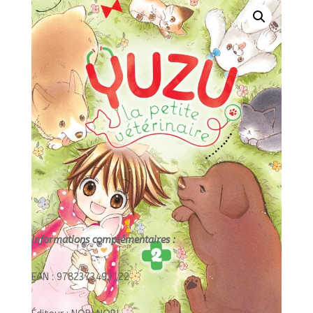
NOBI/YUZU,
LA
PETITE
VETERINAIRE
Informations complémentaires :
EAN : 9782373493122