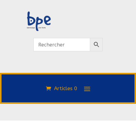
Articles 0