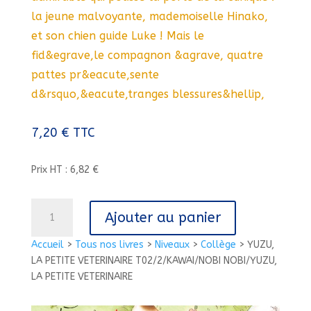
la jeune malvoyante, mademoiselle Hinako,
et son chien guide Luke ! Mais le
fid&egrave,le compagnon &agrave, quatre
pattes pr&eacute,sente
d&rsquo,&eacute,tranges blessures&hellip,
7,20
€
TTC
Prix HT : 6,82 €
quantité
Ajouter au panier
de
YUZU,
Accueil
>
Tous nos livres
>
Niveaux
>
Collège
>
YUZU,
LA
LA PETITE VETERINAIRE T02/2/KAWAI/NOBI NOBI/YUZU,
PETITE
LA PETITE VETERINAIRE
VETERINAIRE
T02/2/KAWAI/NOBI