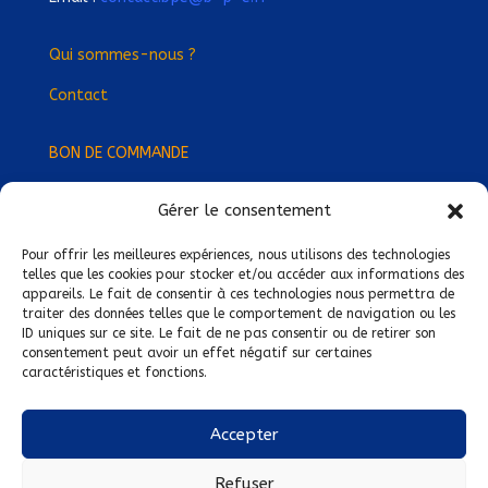
Qui sommes-nous ?
Contact
BON DE COMMANDE
Gérer le consentement
Devenez Délégué
·
e Régional
·
e !
Trouvez-nous près de chez vous !
Pour offrir les meilleures expériences, nous utilisons des technologies
telles que les cookies pour stocker et/ou accéder aux informations des
appareils. Le fait de consentir à ces technologies nous permettra de
Mentions légales
traiter des données telles que le comportement de navigation ou les
ID uniques sur ce site. Le fait de ne pas consentir ou de retirer son
Conditions générales de vente
consentement peut avoir un effet négatif sur certaines
caractéristiques et fonctions.
Politique de confidentialité
Politique de cookies
Accepter
Nous suivre sur :
Refuser