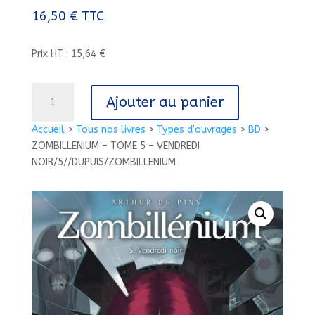
16,50
€
TTC
Prix HT : 15,64 €
quantité
Ajouter au panier
de
ZOMBILLENIUM
Accueil
>
Tous nos livres
>
Types d'ouvrages
>
BD
>
-
ZOMBILLENIUM – TOME 5 – VENDREDI
TOME
NOIR/5//DUPUIS/ZOMBILLENIUM
5
-
VENDREDI
NOIR/5//DUPUIS/ZOMBILLENIUM