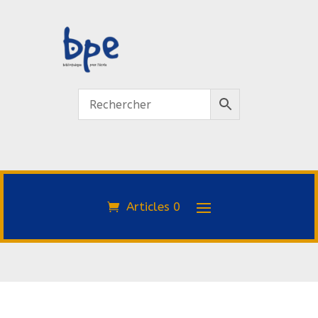
Articles 0