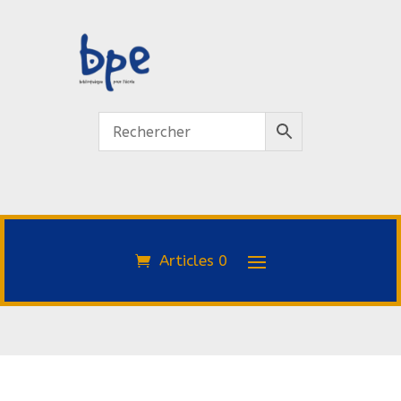
Articles 0