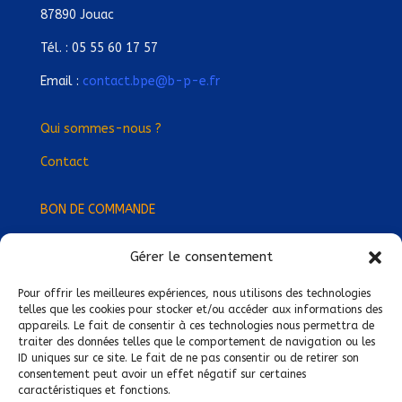
87890 Jouac
Tél. : 05 55 60 17 57
Email :
contact.bpe@b-p-e.fr
Qui sommes-nous ?
Contact
BON DE COMMANDE
Gérer le consentement
Devenez Délégué
·
e Régional
·
e !
Trouvez-nous près de chez vous !
Pour offrir les meilleures expériences, nous utilisons des technologies
telles que les cookies pour stocker et/ou accéder aux informations des
appareils. Le fait de consentir à ces technologies nous permettra de
Mentions légales
traiter des données telles que le comportement de navigation ou les
ID uniques sur ce site. Le fait de ne pas consentir ou de retirer son
Conditions générales de vente
consentement peut avoir un effet négatif sur certaines
caractéristiques et fonctions.
Politique de confidentialité