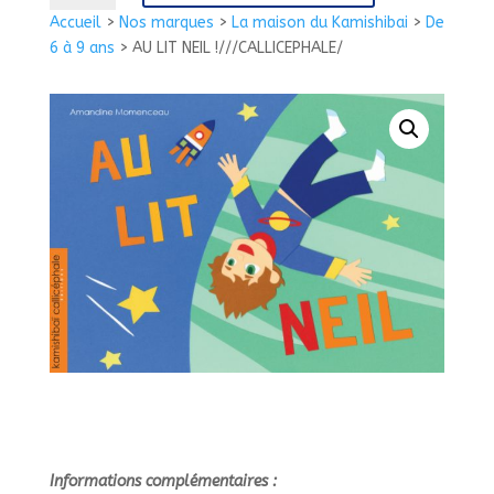
AU
Accueil
>
Nos marques
>
La maison du Kamishibai
>
De
LIT
6 à 9 ans
>
AU LIT NEIL !///CALLICEPHALE/
NEIL
!///CALLICEPHALE/
Informations complémentaires :