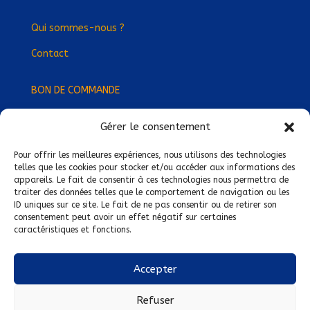
Qui sommes-nous ?
Contact
BON DE COMMANDE
Gérer le consentement
Devenez Délégué
·
e Régional
·
e !
Trouvez-nous près de chez vous !
Pour offrir les meilleures expériences, nous utilisons des technologies
telles que les cookies pour stocker et/ou accéder aux informations des
appareils. Le fait de consentir à ces technologies nous permettra de
Mentions légales
traiter des données telles que le comportement de navigation ou les
ID uniques sur ce site. Le fait de ne pas consentir ou de retirer son
Conditions générales de vente
consentement peut avoir un effet négatif sur certaines
caractéristiques et fonctions.
Politique de confidentialité
Politique de cookies
Accepter
Nous suivre sur :
Refuser