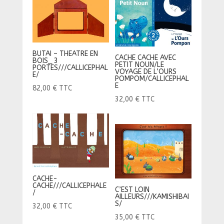
BUTAI – THEATRE EN
CACHE CACHE AVEC
BOIS_ 3
PETIT NOUN/LE
PORTES///CALLICEPHAL
VOYAGE DE L’OURS
E/
POMPOM/CALLICEPHAL
E
82,00
€
TTC
32,00
€
TTC
CACHE-
CACHE///CALLICEPHALE
C’EST LOIN
/
AILLEURS///KAMISHIBAI
S/
32,00
€
TTC
35,00
€
TTC