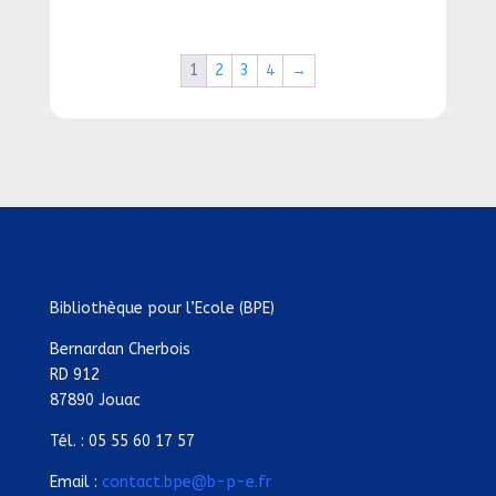
1
2
3
4
→
Bibliothèque pour l’Ecole (BPE)
Bernardan Cherbois
RD 912
87890 Jouac
Tél. : 05 55 60 17 57
Email :
contact.bpe@b-p-e.fr