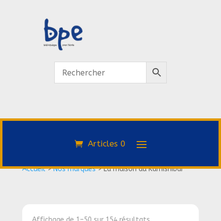
Articles 0
Accueil
>
Nos marques
>
La maison du Kamishibai
Affichage de 1–50 sur 154 résultats