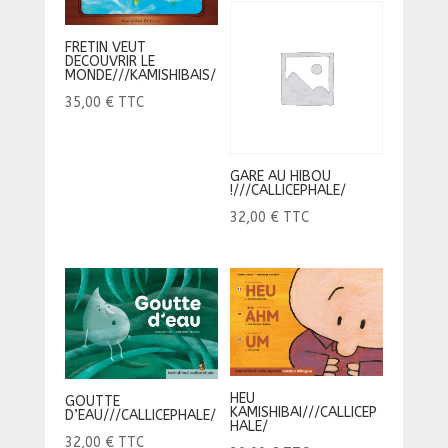
FRETIN VEUT
DECOUVRIR LE
MONDE///KAMISHIBAIS/
35,00
€
TTC
GARE AU HIBOU
!///CALLICEPHALE/
32,00
€
TTC
HEU
GOUTTE
KAMISHIBAI///CALLICEP
D’EAU///CALLICEPHALE/
HALE/
32,00
€
TTC