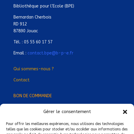
Bibliothèque pour l’Ecole (BPE)
Bernardan Cherbois
RD 912
87890 Jouac
Tél. : 05 55 60 17 57
Email :
contact.bpe@b-p-e.fr
Qui sommes-nous ?
Contact
BON DE COMMANDE
Gérer le consentement
Devenez Délégué
·
e Régional
·
e !
Trouvez-nous près de chez vous !
Pour offrir les meilleures expériences, nous utilisons des technologies
telles que les cookies pour stocker et/ou accéder aux informations des