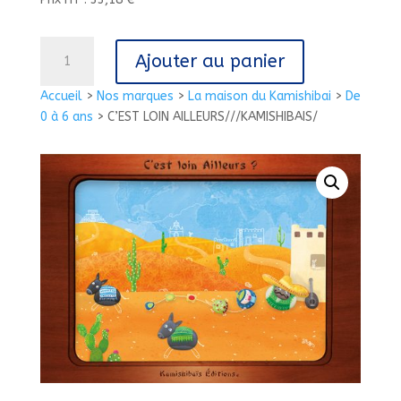
quantité
Ajouter au panier
de
C'EST
Accueil
>
Nos marques
>
La maison du Kamishibai
>
De
LOIN
0 à 6 ans
>
C’EST LOIN AILLEURS///KAMISHIBAIS/
AILLEURS///KAMISHIBAIS/