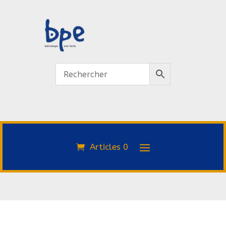
Articles 0