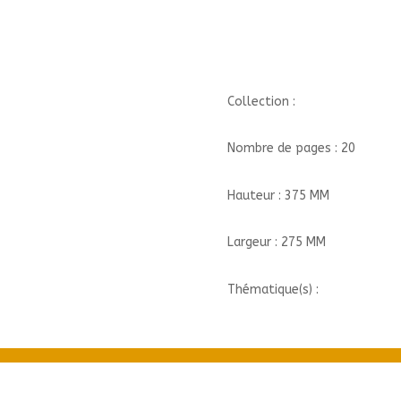
HOLLE,
DAME
HIVER///CALLICEPHALE/
Collection :
Nombre de pages : 20
Hauteur : 375 MM
Largeur : 275 MM
Thématique(s) :