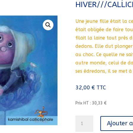
HIVER///CALLI
Une jeune fille était la c
était obligée de faire tou
filait la laine tout près 
dedans. Elle dut plonger 
au choc. Ce quelle ne sa
autre monde, celui de da
ses édredons, il se met à 
32,00
€
TTC
Prix HT : 30,33 €
quantité
Ajouter 
de
DAME