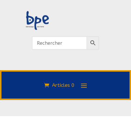
Articles 0