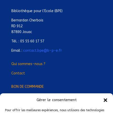
Bibliothèque pour l’Ecole (BPE)
Bernardan Cherbois
RD 912
87890 Jouac
Tél. : 05 55 60 17 57
Email :
contact.bpe@b-p-e.fr
Qui sommes-nous ?
Contact
BON DE COMMANDE
Gérer le consentement
Devenez Délégué
·
e Régional
·
e !
Trouvez-nous près de chez vous !
Pour offrir les meilleures expériences, nous utilisons des technologies