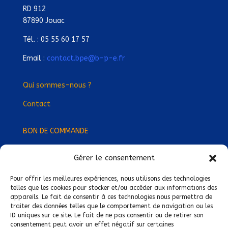
RD 912
87890 Jouac
Tél. : 05 55 60 17 57
Email :
contact.bpe@b-p-e.fr
Qui sommes-nous ?
Contact
BON DE COMMANDE
Gérer le consentement
Devenez Délégué
·
e Régional
·
e !
Trouvez-nous près de chez vous !
Pour offrir les meilleures expériences, nous utilisons des technologies
telles que les cookies pour stocker et/ou accéder aux informations des
appareils. Le fait de consentir à ces technologies nous permettra de
Mentions légales
traiter des données telles que le comportement de navigation ou les
ID uniques sur ce site. Le fait de ne pas consentir ou de retirer son
Conditions générales de vente
consentement peut avoir un effet négatif sur certaines