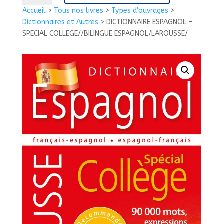
DICTIONNAIRE
Accueil
>
Tous nos livres
>
Types d'ouvrages
>
ESPAGNOL
Dictionnaires et Autres
>
DICTIONNAIRE ESPAGNOL –
-
SPECIAL COLLEGE//BILINGUE ESPAGNOL/LAROUSSE/
SPECIAL
COLLEGE//BILINGUE
ESPAGNOL/LAROUSSE/