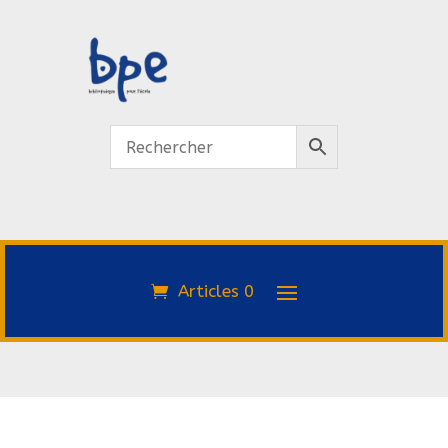
Articles 0