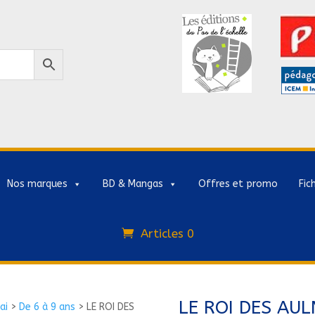
Nos marques
BD & Mangas
Offres et promo
Fic
Articles 0
LE ROI DES AUL
ai
>
De 6 à 9 ans
>
LE ROI DES