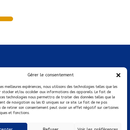
Mentions légales
Gérer le consentement
Conditions générales de vente
les meilleures expériences, nous utilisons des technologies telles que les
r stocker et/ou accéder aux informations des appareils. Le fait de
Politique de confidentialité
 ces technologies nous permettra de traiter des données telles que le
t de navigation ou les ID uniques sur ce site. Le fait de ne pas
Politique de cookies
u de retirer son consentement peut avoir un effet négatif sur certaines
ques et fonctions.
Nous suivre sur :
cepter
Refuser
Voir les préférences