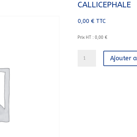
CALLICEPHALE
0,00
€
TTC
Prix HT : 0,00 €
quantité
Ajouter 
de
LE
ROI
DES
AULNES/
KAMISHIBAI
/
CALLICEPHALE