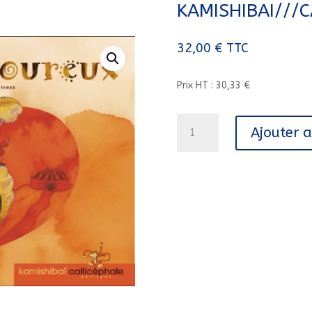
KAMISHIBAI///
32,00
€
TTC
Prix HT : 30,33 €
quantité
Ajouter 
de
LE
TIGRE
AMOUREUX
-
KAMISHIBAI///CALLICEPHALE/