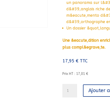
un panorama sur l&#39,
d&#39,anglais riche d
m&eacute,mento d&#39,
d&#39,orthographe en 
Un dossier &quot,langu
Une &eacute,dition enric
plus compl&egrave,te.
17,95
€
TTC
Prix HT : 17,01 €
quantité
Ajouter 
de
LES
PUISSANTES//DICTIONNAIRES
PEDAGOGIQUES/LAROUSSE/