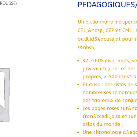
PEDAGOGIQUES
AROUSSE/
Un dictionnaire indispen
CE1,&nbsp, CE2 et CM1, 
outil id&eacute,al pour m
!&nbsp,
32 200&nbsp, mots, sen
pr&eacute,cises et de
propres, 2 500 illustr
Et aussi : des listes d
nombreuses remarques
des tableaux de conjug
Les pages roses sur&nb
fran&ccedil,aise et sur
atlas du monde ,
Une chronologie d&eacu