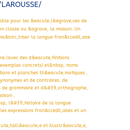
/LAROUSSE/
sable pour les &eacute,l&egrave,ves de
en classe ou &agrave, la maison. Un
a&icirc,triser la langue fran&ccedil,aise
s (avec des d&eacute,finitions
s exemples concrets) et&nbsp, noms
ations et planches th&eacute,matiques ,
e synonymes et de contraires, de
 de grammaire et d&#39,orthographe,
aison ,
sp, l&#39,histoire de la langue
 les expressions fran&ccedil,aises et un
te,taill&eacute,e et illustr&eacute,e,