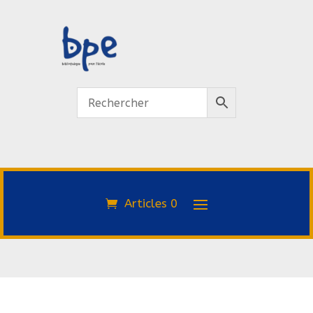
Articles 0