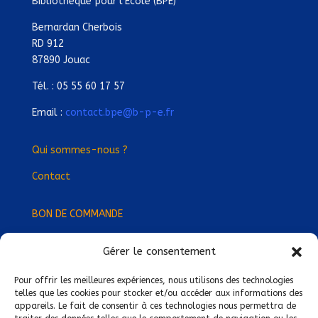
Bibliothèque pour l’Ecole (BPE)
Bernardan Cherbois
RD 912
87890 Jouac
Tél. : 05 55 60 17 57
Email :
contact.bpe@b-p-e.fr
Qui sommes-nous ?
Contact
BON DE COMMANDE
Gérer le consentement
Devenez Délégué
·
e Régional
·
e !
Trouvez-nous près de chez vous !
Pour offrir les meilleures expériences, nous utilisons des technologies
telles que les cookies pour stocker et/ou accéder aux informations des
appareils. Le fait de consentir à ces technologies nous permettra de
Mentions légales