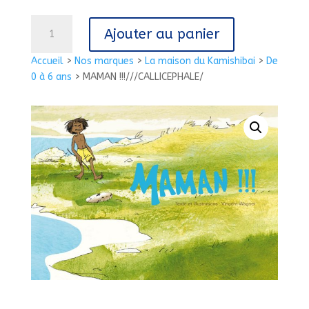
quantité
Ajouter au panier
de
MAMAN
Accueil
>
Nos marques
>
La maison du Kamishibai
>
De
!!!///CALLICEPHALE/
0 à 6 ans
>
MAMAN !!!///CALLICEPHALE/