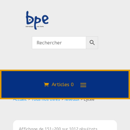
Articles 0
Accueil
>
Tous nos livres
>
Niveaux
>
Lycée
Affichage de 151–200 sur 1012 résultats