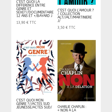
C’EST QUOI LA
DIFFERENCE ENTRE
GENRE ET
C’EST QUOI L’AMOUR ?
SEXE?//DOCUMENTAIRE
/ COLLECTION
12 ANS ET +/BAYARD J
ALT//ALT/MARTINIERE
J/
13,90
€
TTC
3,50
€
TTC
C’EST QUOI MON
GENRE ?//ACTES SUD
CHARLIE CHAPLIN :
JEUNESSE/ACTES SUD/
« NON A LA