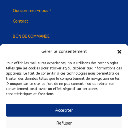
Qui sommes-nous ?
Contact
BON DE COMMANDE
Gérer le consentement
Devenez Délégué
·
e Régional
·
e !
Trouvez-nous près de chez vous !
Pour offrir les meilleures expériences, nous utilisons des technologies
telles que les cookies pour stocker et/ou accéder aux informations des
appareils. Le fait de consentir à ces technologies nous permettra de
Mentions légales
traiter des données telles que le comportement de navigation ou les
ID uniques sur ce site. Le fait de ne pas consentir ou de retirer son
Conditions générales de vente
consentement peut avoir un effet négatif sur certaines
caractéristiques et fonctions.
Politique de confidentialité
Politique de cookies
Accepter
Nous suivre sur :
Refuser