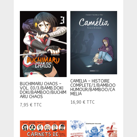
CAMELIA – HISTOIRE
BUCHIMARU CHAOS –
COMPLETE/1/BAMBOO
VOL. 03/3/BAMB.DOKI
HUMOUR/BAMBOO/CA
DOKI/BAMBOO/BUCHIM
MELIA
ARU CHAOS
16,90
€
TTC
7,95
€
TTC