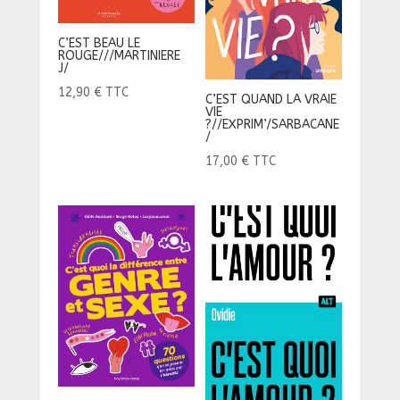
C’EST BEAU LE
ROUGE///MARTINIERE
J/
12,90
€
TTC
C’EST QUAND LA VRAIE
VIE
?//EXPRIM’/SARBACANE
/
17,00
€
TTC