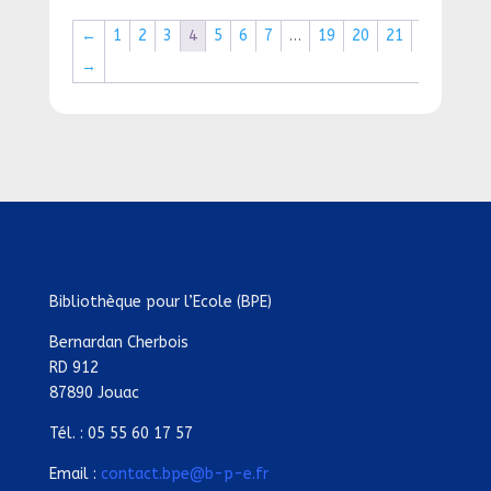
←
1
2
3
4
5
6
7
…
19
20
21
→
Bibliothèque pour l’Ecole (BPE)
Bernardan Cherbois
RD 912
87890 Jouac
Tél. : 05 55 60 17 57
Email :
contact.bpe@b-p-e.fr