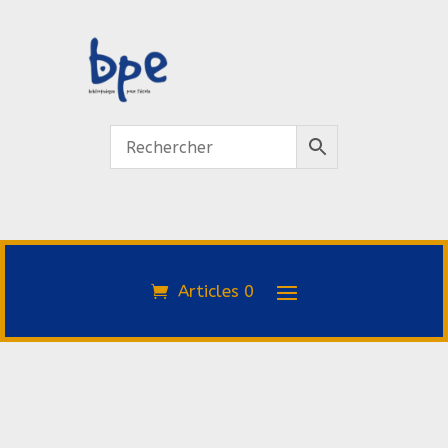
Articles 0