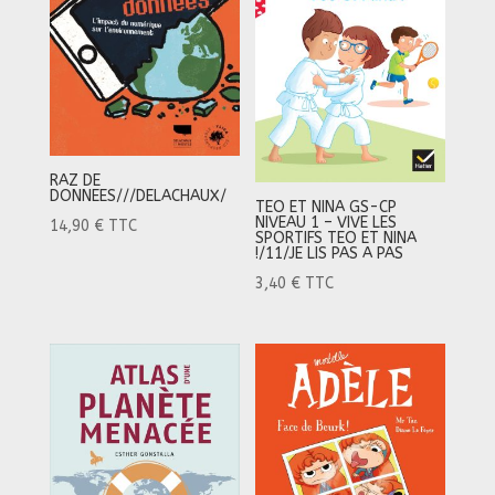
RAZ DE
DONNEES///DELACHAUX/
TEO ET NINA GS-CP
NIVEAU 1 – VIVE LES
14,90
€
TTC
SPORTIFS TEO ET NINA
!/11/JE LIS PAS A PAS
3,40
€
TTC